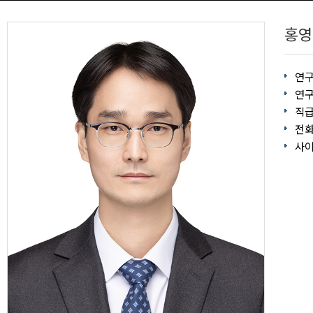
홍영
연
연
직
전
사