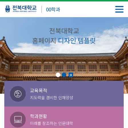
00학과
전북대학교
홈페이지
디자인 템플릿
교육목적
지도력을 겸비한 인재양성
학과현황
미래를 창조하는 인문대학