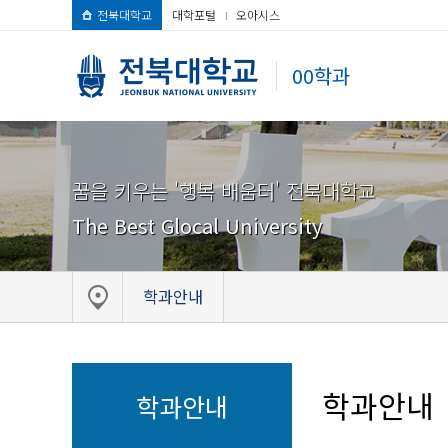
전북대학교
대학포털
오아시스
00학과
꿈을 키우는 '행복 배움터' 전북대학교
The Best Glocal University
학과안내
학과안내
학과안내