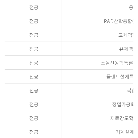
전공
응용수
전공
R&D산학융합(Inte
전공
고체역학특론(
전공
유체역학특론
전공
소음진동학특론(Advanc
전공
플랜트설계특론(Adv
전공
복합재료
전공
정밀가공학특론(A
전공
재료강도학특론(Ad
전공
기계설계특론(A