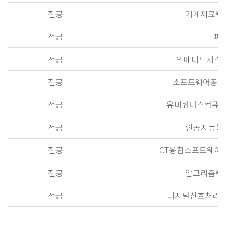
전공
기계재료특론(Ad
전공
파괴
전공
임베디드시스템특론
전공
소프트웨어공학특론(A
전공
유비쿼터스컴퓨팅특론(A
전공
인공지능특론(Ad
전공
ICT융합소프트웨어특론(A
전공
알고리즘특론(A
전공
디지털신호처리특론(Adv