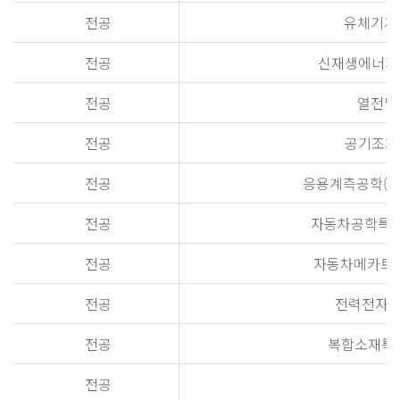
전공
유체기계특론(
전공
신재생에너지특론(
전공
열전달특론
전공
공기조화시스
전공
응용계측공학(Advan
전공
자동차공학특론(Adv
전공
자동차메카트로닉스(
전공
전력전자특론(A
전공
복합소재특론(Ad
전공
탄성